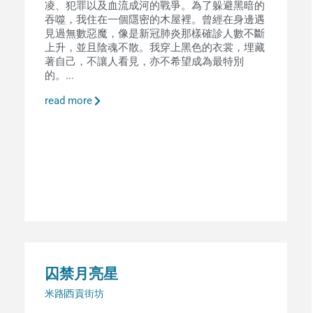
凌、犯罪以及血流成河的戰爭。為了躲避黑暗的
吞噬，我住在一個隱密的木屋裡。曾經在身邊遇
見過無數惡魔，像是新冠肺炎那樣確診人數不斷
上升，並且陰魂不散。我穿上黑色的衣裳，埋藏
著自己，不讓人看見，亦不希望成為最特別
的。...
read more
囚禁月亮星
米路
西貢街坊