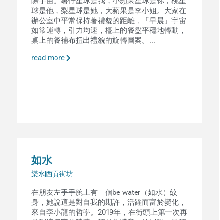
際宇宙。薯仔星球是我，小蘋果星球是你，桃星
球是他，梨星球是她，大蘋果是李小姐。大家在
辦公室中平常保持著禮貌的距離，「早晨」宇宙
如常運轉，引力均速，檯上的餐盤平穩地轉動，
桌上的餐補布扭出禮貌的旋轉圖案。...
read more
如水
樂水
西貢街坊
在朋友左手手腕上有一個be water（如水）紋
身，她說這是對自我的期許，活躍而富於變化，
來自李小龍的哲學。2019年，在街頭上第一次再