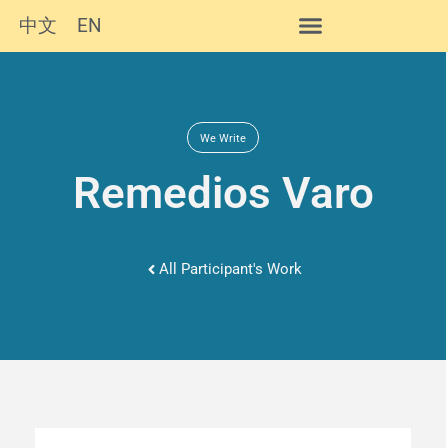
中文
EN
We Write
Remedios Varo
All Participant's Work