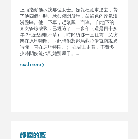
上頭指派他採訪那位女士。從報社駕車過去，費
了他四個小時。就如傳聞所說，墨綠色的煙氣瀰
漫整區。他一下車，趕緊戴上面罩。 自地下的
某支管線破裂，已經過了二十多年（還是四十多
年？他已經數不清），時間彷彿一直往前，又彷
彿在原地轉圈。（此時他想起烏蘇拉伊寬南說過
時間一直在原地轉圈。） 在街上走着，不費多
少時間便能找到她那屋子。...
read more
靜國的藍