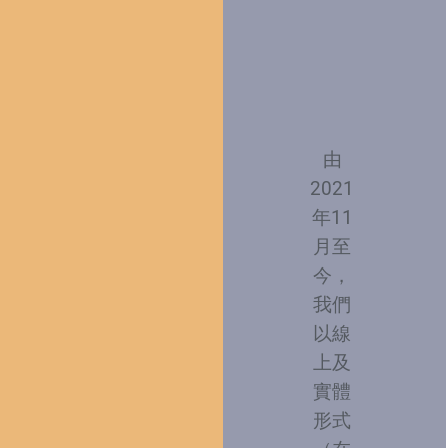
由
2021
年11
月至
今，
我們
以線
上及
實體
形式