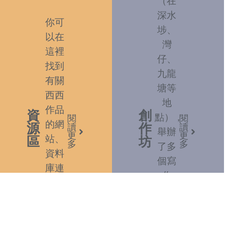
（在
深水
你可
埗、
以在
灣
這裡
仔、
找到
九龍
有關
塘等
西西
地
作品
資
創
點），
閱
閱
的網
源
作
讀
讀
舉辦
更
更
站、
區
坊
多
多
了多
資料
個寫
庫連
作
結和
坊。
參考
你可
書
以在