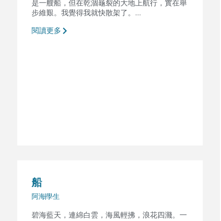
是一艘船，但在乾涸龜裂的大地上航行，實在舉
步維艱。我覺得我就快散架了。...
閱讀更多
船
阿海
學生
碧海藍天，連綿白雲，海風輕拂，浪花四濺。一