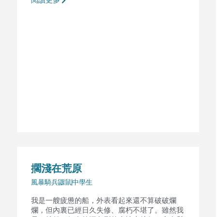
閱讀更多
擱淺在荒原
風暴騎兵鼴鼠
中學生
我是一艘疲憊的船，外表看起來還不算破破爛
爛，但內裏已經日久失修、腐朽不堪了。雖然我