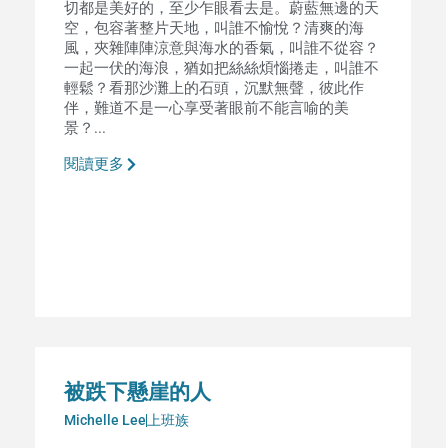
切都是美好的，至少乍眼看去是。蔚藍無邊的天
空，包容著整片天地，叫誰不愉悅？清爽的海
風，夾雜陣陣涼意與海水的香氣，叫誰不從容？
一起一伏的海浪，猶如把絲絲煩惱捲走，叫誰不
輕鬆？看那沙灘上的石頭，沉默無聲，彼此作
伴，難道不是一心享受著眼前不能言喻的美
景？...
閱讀更多
被跌下懸崖的人
Michelle Lee
上班族