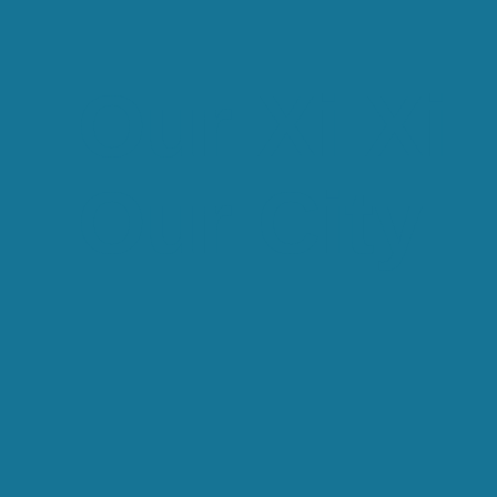
Our Xi Xi
Our City