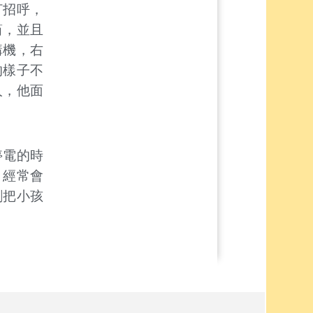
打招呼，
筒，並且
講機，右
的樣子不
人，他面
停電的時
，經常會
剛把小孩