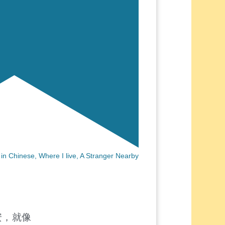
in Chinese
,
Where I live
,
A Stranger Nearby
安，就像