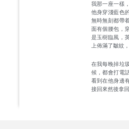
我那一座一樣
他身穿淺藍色
無時無刻都帶
面有個腰包，
是玉樹臨風，
上佈滿了皺紋
在我每晚掉垃
候，都會打電
看到在他身邊
接回來然後拿