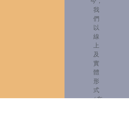
今，
我
們
以
線
上
及
實
體
形
式
（在
你
深
可
水
以
埗、