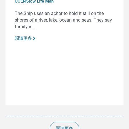
OCEN
Slow Life Man
The Ship uses an achor to hold it still on the
shores of a river, lake, ocean and seas. They say
family is...
閱讀更多
閱讀更多