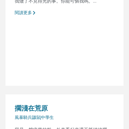
我做了不見得光的事。你能可憐我嗎。...
閱讀更多
擱淺在荒原
風暴騎兵鼴鼠
中學生